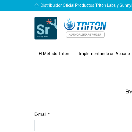
Distribuidor Oficial Productos Triton Labs y Sunn
El Método Triton
Implementando un Acuario T
En
E-mail
*