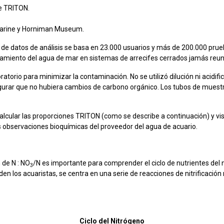
de TRITON.
 Marine y Horniman Museum.
e datos de análisis se basa en 23.000 usuarios y más de 200.000 prueb
tamiento del agua de mar en sistemas de arrecifes cerrados jamás reun
torio para minimizar la contaminación. No se utilizó dilución ni acidifi
gurar que no hubiera cambios de carbono orgánico. Los tubos de muestr
alcular las proporciones TRITON (como se describe a continuación) y vis
observaciones bioquímicas del proveedor del agua de acuario.
 de N : NO
/N es importante para comprender el ciclo de nutrientes del 
3
nden los acuaristas, se centra en una serie de reacciones de nitrificaci
Ciclo del Nitrógeno