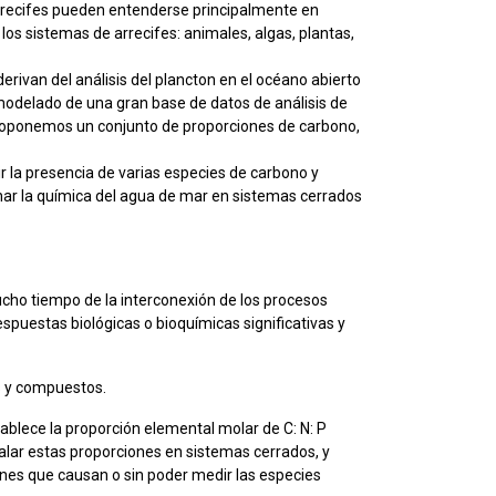
arrecifes pueden entenderse principalmente en
los sistemas de arrecifes: animales, algas, plantas,
erivan del análisis del plancton en el océano abierto
modelado de una gran base de datos de análisis de
 proponemos un conjunto de proporciones de carbono,
r la presencia de varias especies de carbono y
onar la química del agua de mar en sistemas cerrados
cho tiempo de la interconexión de los procesos
spuestas biológicas o bioquímicas significativas y
s y compuestos.
ablece la proporción elemental molar de C: N: P
gualar estas proporciones en sistemas cerrados, y
es que causan o sin poder medir las especies