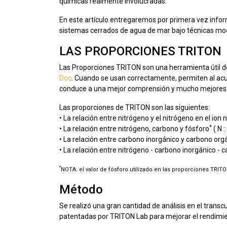
químicas realmente involucradas.
En este artículo entregaremos por primera vez infor
sistemas cerrados de agua de mar bajo técnicas mod
LAS PROPORCIONES TRITON
Las Proporciones TRITON son una herramienta útil de
Doc
. Cuando se usan correctamente, permiten al acu
conduce a una mejor comprensión y mucho mejores re
Las proporciones de TRITON son las siguientes:
• La relación entre nitrógeno y el nitrógeno en el ion n
*
• La relación entre nitrógeno, carbono y fósforo
( N : 
• La relación entre carbono inorgánico y carbono orgán
• La relación entre nitrógeno - carbono inorgánico - car
*
NOTA: el valor de fósforo utilizado en las proporciones TRIT
Método
Se realizó una gran cantidad de análisis en el tran
patentadas por TRITON Lab para mejorar el rendimie