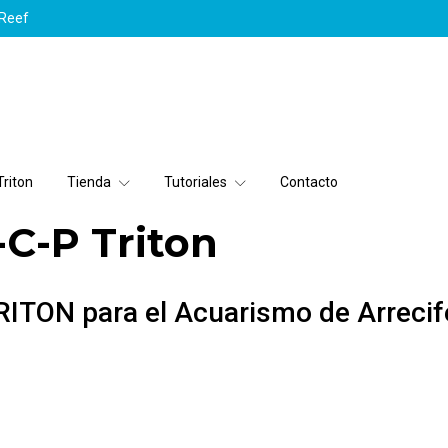
yReef
riton
Tienda
Tutoriales
Contacto
C-P Triton
TON para el Acuarismo de Arrecif