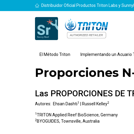
Distribuidor Oficial Productos Triton Labs y Sunn
El Método Triton
Implementando un Acuario T
Proporciones N-
Las PROPORCIONES DE TRI
1
2
Autores: Ehsan Dashti
| Russell Kelley
1
TRITON Applied Reef BioScience, Germany
2
BYOGUIDES, Townsville, Australia