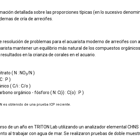
mación detallada sobre las proporciones típicas (en lo sucesivo denom
ernas de cría de arrecifes.
 resolución de problemas para el acuarista moderno de arrecifes con a
arista mantener un equilibrio más natural de los compuestos orgánicos
sultados en la crianza de corales en el acuario.
itrato ( N : NO
/N )
3
C : P )
ico ( C/i : C/o )
bono orgánico - fósforo ( N: C(i) : C(o) : P )
ON es obtenido de una prueba ICP reciente.
scurso de un año en TRITON Lab utilizando un analizador elemental CHNS
nto al trabajar con agua de mar. Se realizaron pruebas de doble muest