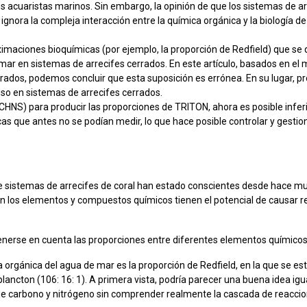
s acuaristas marinos. Sin embargo, la opinión de que los sistemas de 
ora la compleja interacción entre la química orgánica y la biología de 
imaciones bioquímicas (por ejemplo, la proporción de Redfield) que se d
r en sistemas de arrecifes cerrados. En este artículo, basados en el 
rrados, podemos concluir que esta suposición es errónea. En su lugar,
so en sistemas de arrecifes cerrados.
HNS) para producir las proporciones de TRITON, ahora es posible inferi
as que antes no se podían medir, lo que hace posible controlar y gesti
 sistemas de arrecifes de coral han estado conscientes desde hace mu
 en los elementos y compuestos químicos tienen el potencial de causar re
enerse en cuenta las proporciones entre diferentes elementos químico
rgánica del agua de mar es la proporción de Redfield, en la que se est
oplancton (106: 16: 1). A primera vista, podría parecer una buena idea i
 carbono y nitrógeno sin comprender realmente la cascada de reaccion