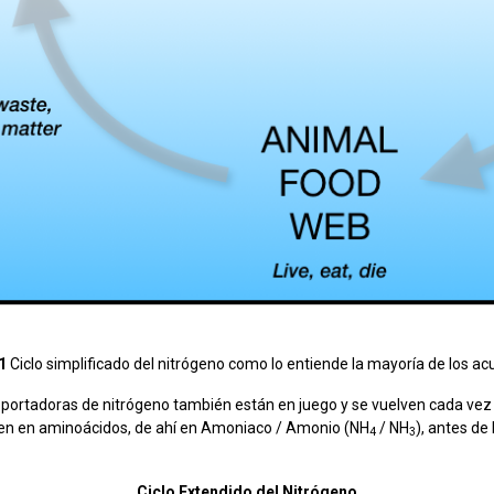
1
Ciclo simplificado del nitrógeno como lo entiende la mayoría de los acu
s portadoras de nitrógeno también están en juego y se vuelven cada ve
en en aminoácidos, de ahí en Amoniaco / Amonio (NH
/ NH
), antes de
4
3
Ciclo Extendido del Nitrógeno