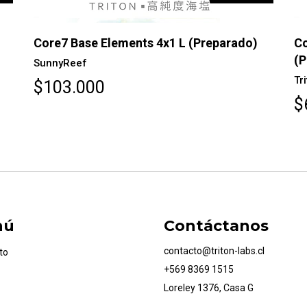
Core7 Base Elements 4x1 L (Preparado)
Co
(P
SunnyReef
Tr
$103.000
$
nú
Contáctanos
contacto@triton-labs.cl
to
+569 8369 1515
Loreley 1376, Casa G