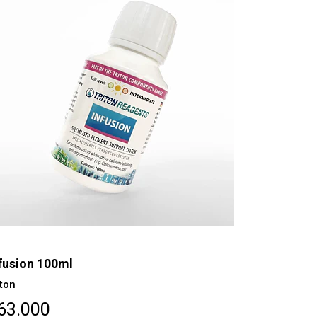
fusion 100ml
iton
63.000