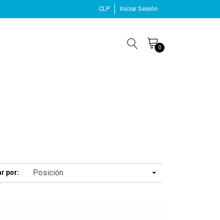
CLP
Iniciar Sesión
0
r por: