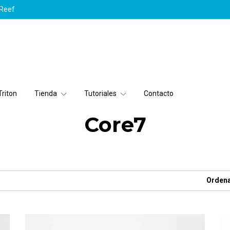
yReef
riton
Tienda
Tutoriales
Contacto
Core7
Ordena