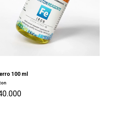
erro 100 ml
Infusion 1
iton
Triton
40.000
$63.000