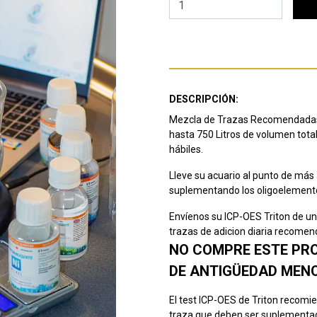
DESCRIPCIÓN:
Mezcla de Trazas Recomendadas 
hasta 750 Litros de volumen total
hábiles.
Lleve su acuario al punto de más 
suplementando los oligoelemento
Envíenos su ICP-OES Triton de u
trazas de adicion diaria recomen
NO COMPRE ESTE PROD
DE ANTIGÜEDAD MENO
El test ICP-OES de Triton recomi
traza que deben ser suplementado