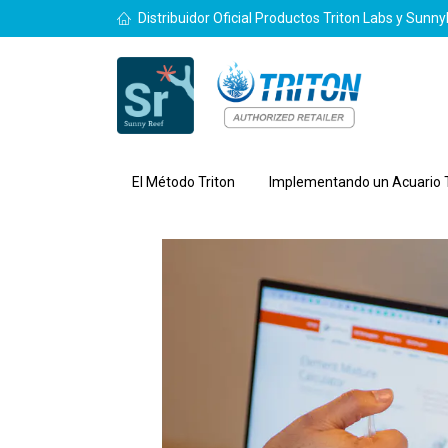
Distribuidor Oficial Productos Triton Labs y Sunn
El Método Triton
Implementando un Acuario T