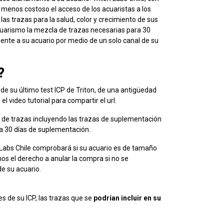
 menos costoso el acceso de los acuaristas a los
as trazas para la salud, color y crecimiento de sus
acuarismo la mezcla de trazas necesarias para 30
mente a su acuario por medio de un solo canal de su
?
 de su último test ICP de Triton, de una antigüedad
 video tutorial para compartir el url.
x de trazas incluyendo las trazas de suplementación
ra 30 días de suplementación.
n Labs Chile comprobará si su acuario es de tamaño
os el derecho a anular la compra si no se
e su acuario.
 de su ICP, las trazas que se
podrían incluir en su