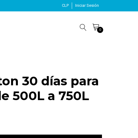
CLP
Iniciar Sesión
0
ton 30 días para
de 500L a 750L