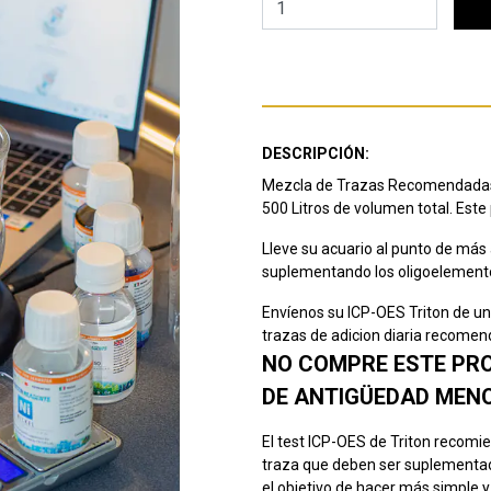
DESCRIPCIÓN:
Mezcla de Trazas Recomendadas 
500 Litros de volumen total. Este
Lleve su acuario al punto de más 
suplementando los oligoelemento
Envíenos su ICP-OES Triton de u
trazas de adicion diaria recomen
NO COMPRE ESTE PROD
DE ANTIGÜEDAD MENO
El test ICP-OES de Triton recomi
traza que deben ser suplementado
el objetivo de hacer más simple y