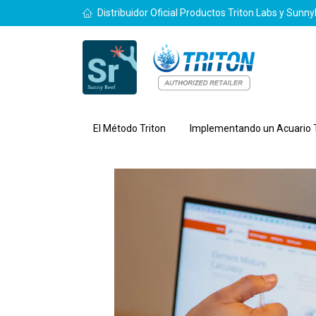
Distribuidor Oficial Productos Triton Labs y Sunn
El Método Triton
Implementando un Acuario T