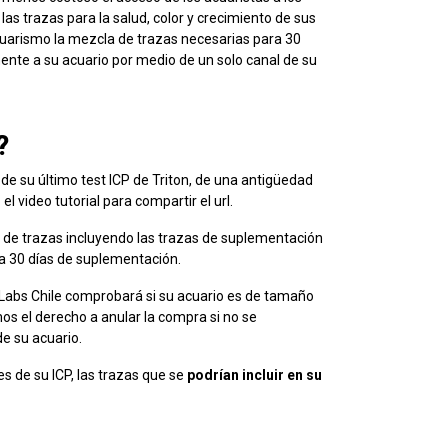
as trazas para la salud, color y crecimiento de sus
acuarismo la mezcla de trazas necesarias para 30
mente a su acuario por medio de un solo canal de su
?
 de su último test ICP de Triton, de una antigüedad
 video tutorial para compartir el url.
x de trazas incluyendo las trazas de suplementación
ra 30 días de suplementación.
n Labs Chile comprobará si su acuario es de tamaño
os el derecho a anular la compra si no se
e su acuario.
 de su ICP, las trazas que se
podrían incluir en su