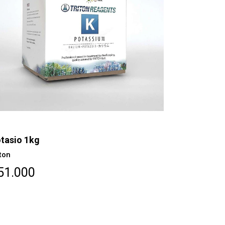
tasio 1kg
Cromo 100
iton
Triton
51.000
$40.000