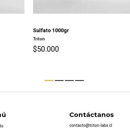
Sulfato 1000gr
Mo
Triton
Tr
$50.000
$
nú
Contáctanos
contacto@triton-labs.cl
to