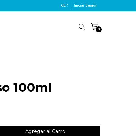
CLP
Iniciar Sesión
0
o 100ml