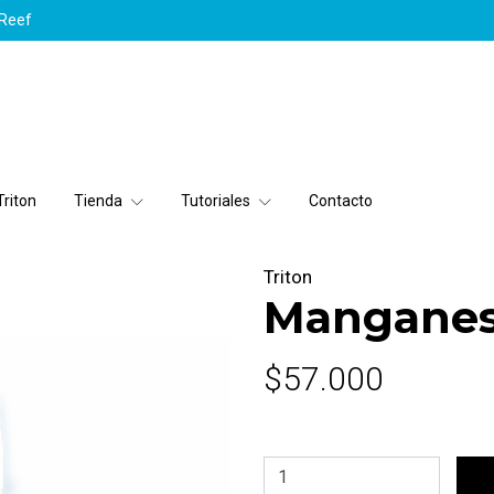
yReef
riton
Tienda
Tutoriales
Contacto
Triton
Manganes
$57.000