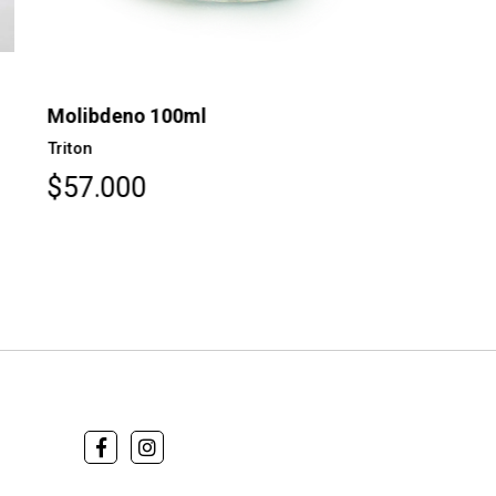
libdeno 100ml
Niquel 100
iton
Triton
57.000
$57.000