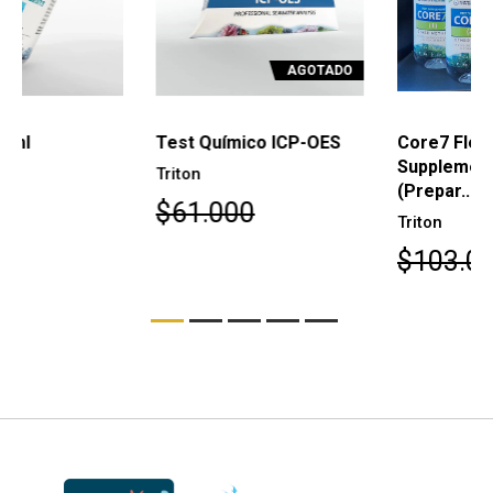
AGOTADO
AGOTADO
Test Químico ICP-OES
Core7 Flex Reef
Supplements 4 x 1 litro
Triton
(Prepar...
$61.000
Triton
$103.000