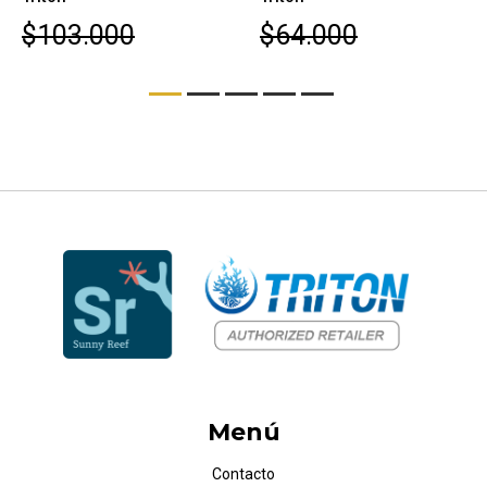
$103.000
$64.000
Menú
Contacto